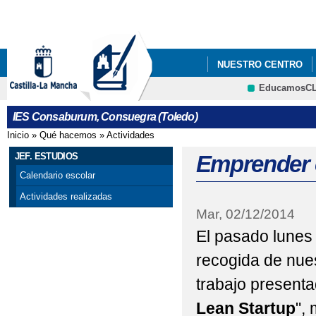
Pa
co
pri
NUESTRO CENTRO
EducamosC
CRFP
IES Consaburum, Consuegra (Toledo)
Inicio
»
Qué hacemos
»
Actividades
Se encuentra usted aquí
JEF. ESTUDIOS
Emprender 
Calendario escolar
Actividades realizadas
Mar, 02/12/2014
El pasado lunes 
recogida de nues
trabajo presenta
Lean Startup
",