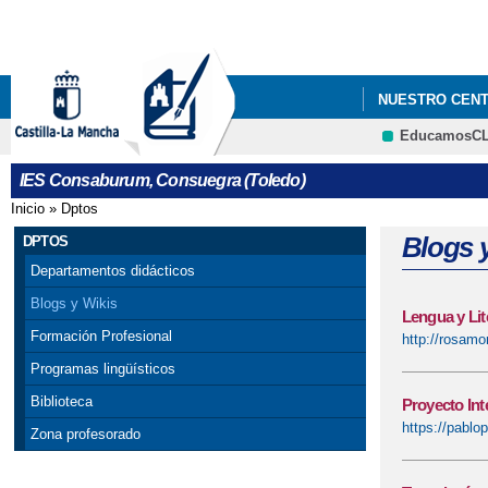
NUESTRO CEN
EducamosC
IES Consaburum, Consuegra (Toledo)
Inicio
»
Dptos
Se encuentra usted aquí
Blogs 
DPTOS
Departamentos didácticos
Blogs y Wikis
Lengua y Lit
Formación Profesional
http://rosamo
Programas lingüísticos
Biblioteca
Proyecto Int
https://pablo
Zona profesorado