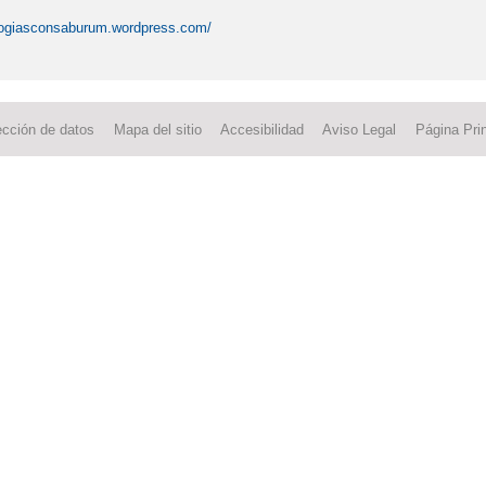
ologiasconsaburum.wordpress.com/
ección de datos
Mapa del sitio
Accesibilidad
Aviso Legal
Página Prin