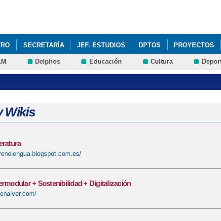
Pasar al
contenido
principal
TRO
SECRETARÍA
JEF. ESTUDIOS
DPTOS
PROYECTOS
LM
Delphos
Educación
Cultura
Depor
y Wikis
eratura
renolengua.blogspot.com.es/
ermodular + Sostenibilidad + Digitalización
penalver.com/