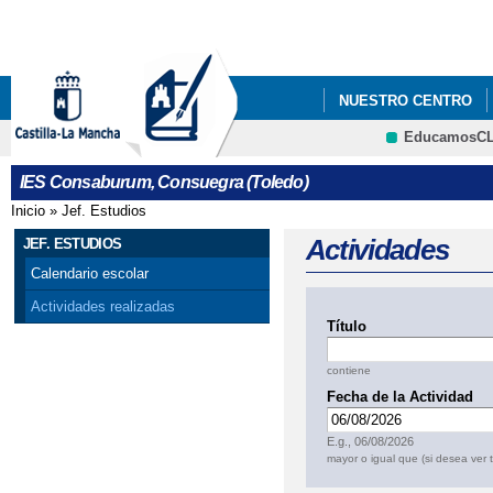
Pa
co
pri
NUESTRO CENTRO
EducamosC
CRFP
IES Consaburum, Consuegra (Toledo)
Inicio
»
Jef. Estudios
Se encuentra usted aquí
Actividades
JEF. ESTUDIOS
Calendario escolar
Actividades realizadas
Título
contiene
Fecha de la Actividad
Fecha
E.g., 06/08/2026
mayor o igual que (si desea ver 