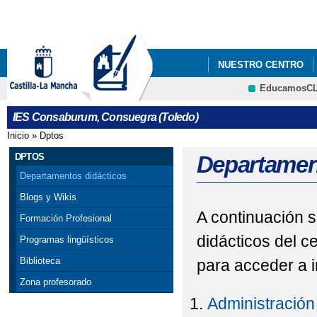
Pa
co
pri
NUESTRO CENTRO
EducamosC
CRFP
IES Consaburum, Consuegra (Toledo)
Inicio
»
Dptos
Se encuentra usted aquí
DPTOS
Departamen
Departamentos didácticos
Blogs y Wikis
A continuación s
Formación Profesional
didácticos del c
Programas lingüísticos
Biblioteca
para acceder a i
Zona profesorado
Administración