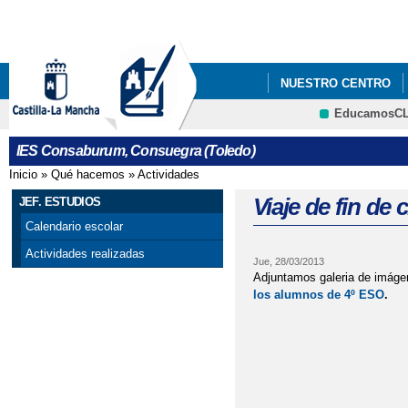
Pa
co
pri
NUESTRO CENTRO
EducamosC
CRFP
IES Consaburum, Consuegra (Toledo)
Inicio
»
Qué hacemos
»
Actividades
Se encuentra usted aquí
Viaje de fin de 
JEF. ESTUDIOS
Calendario escolar
Actividades realizadas
Jue, 28/03/2013
Adjuntamos galeria de imáge
los alumnos de 4º ESO
.